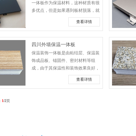
一体板作为保温材料，这种材质有很
以采用点粘式或满粘式。板缝使用砂
多优点，但是如果遇到板材脱落，就
浆勾缝料或其他嵌缝材料密封。
需要及时的处理。下面小编就来具体
2、干挂......
查看详情
说明下，造成脱落的几个原因。
1.选材问题 一旦采用不适用于外
墙的间歇法酚醛泡沫板，容重较低，
四川外墙保温一体板
表面粉化严重，与粘接砂浆粘接结合
保温装饰一体板是由粘结层、保温装
效果很差，吸水率偏大，经过冬夏季
饰成品板、锚固件、密封材料等组
节轮换保温板大量吸水后，到了冬天
成，由于其保温性和装饰效果良好，
就会结冰，使保温板开裂，还会破坏
我们经常将其用于楼城建筑中。我们
砂浆粘......
查看详情
使用该板材时比较重要的一点就是需
要做好锚固工作。为了方便大家了
解，小编为大家详细介绍了它的锚固
：
1
/2
页
方式，一起来看一下吧! 1、保温
装饰一体板与传统的外墙保温板固定
方式类似，也是粘贴为主、锚固为
辅。 2、在施工的时候，板材的