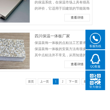
的保温系统，在保温市场上具有很高
筑物的影响。 外墙保温装饰一体
的评价，它适用于旧建筑的节能装饰
板在达到预期保温隔热、防火和装饰
改造，且不受地域性差异的影响。外
效果......
查看详情
墙保温装饰一体板的特点有哪些?以
下就详细介绍一下。 1.功能多，
价格低 传统上，装饰材料与保温
四川保温一体板厂家
材料是互相独立的产品，用户从不同
保温装饰一体板的点粘法工艺要求。
的厂家购买，由不同的工作单位施
客服热线
保温装饰一体板的安装方法有很多，
工。而外墙保温装饰一体板同时具有
其中点粘法并不常见，从而知道的人
保温和装饰的双重功效，用户只需一
并不多。但不管是哪一种粘贴方法都
次性购买......
查看详情
QQ客服
要按照正确的方式进行粘贴，使其粘
贴效果达到相关标准才算是合格。因
此下面小编就来给大家详细介绍一下
首页
上一页
1
2
下一页
最后
这种点粘法的工艺要求。 1、先
官方微信
把调配均匀的专用粘结剂均匀地点涂
在保温装饰一体板的背面。每个涂点
的直径>200mm，......