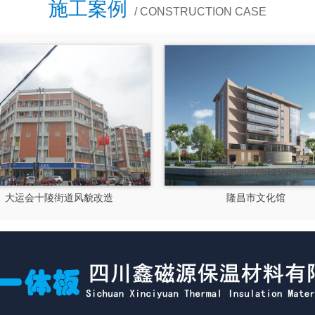
粘贴面积应......
施工案例
/ CONSTRUCTION CASE
成都郫县影视硅谷