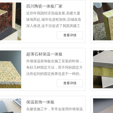
纹形象命名，例如：秋景大理石、海
四川陶瓷一体板厂家
浪大理石等；产地不同的大理石会时
近些年我国经济迅猛发展,高楼大厦
常出现同类大理石不同命名的现
拔地而起,城市化进程加快,旧城改造
象。 2，大理岩是由石灰岩、白
深入推进,这不仅促进了我国房建工
云质灰岩、白云岩等碳酸盐岩石经区
程的发展,也让建筑材料有了新的突
域变质作用和......
查看详情
破.响应国家节能减排号召,越来越多
的房建工程采用更加绿色、环保的建
材,这种大环境对外墙保温体系也提
超薄石材保温一体板
出了新要求.一、外墙保温装饰一体
外墙保温装饰板在施工安装的时候，
板为何受到市场热烈推崇?1、近年来
有好几种固定方法，而不同的固定方
我国房建工程迅猛发展,响应国家相
法所起到的固定效果也是不一样的。
关节能减排号召,越来越多的建筑企
因此下面小编就来给大家详细介绍一
业......
查看详情
下该板材的固定方法吧。 1、完
全粘结式 在外墙保温装饰板外墙
保温系统安装过程中，保温装饰板与
保温装饰一体板
基层墙体之间仅采用粘接方式连接，
在建筑施工中，常常会使用外墙保温
称为完全粘接式。根据设计需要，可