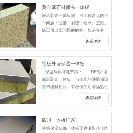
工方案做一下详细的解说。 外墙
黄金麻石材保温一体板
保温装饰一体板能在无做任何防水饰
保温装饰一体板施工后比较常见的四
面的情况下，用水泥粘结成池体装满
个问题：脱落、裂缝、结冰、空鼓。
水，保温装饰一体板背面能保持干
施工后出现问题的时间一般是在冬、
燥，不留痕迹，在潮湿天气里也不会
夏季温度循环变化时，其隐藏的质量
出现冷凝水......
查看详情
或施工问题造成了这一系列问题。为
了建筑的稳固和美观还有周围的安全
我们需要了解造成脱落的原因。
铝板外墙保温一体板
保温层松脱如果不及时处理，墙体的
1.保温隔热降耗节能： DPX外墙
保温效果会降低很多。由于材料的使
保温装饰一体板，与传统的外墙保温
用质量，施工过程中不注意等，板才
装饰建材相比，有极佳的耐寒隔热性
很容易松动，浆料出现空鼓和脱落。
能。很大程度地降低了采暖和制冷能
框架结构......
查看详情
耗，节省了能源支出。 2.质轻且
强度高耐震防裂： 外墙保温装饰
一体板质量轻、强度高、耐冲击性能
四川一体板厂家
好。不仅降低了建筑本身的承载负
外墙保温装饰一体板正逐渐取代传统
荷，并且很大程度地降低了地震对建