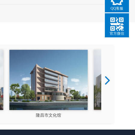
QQ客服
官方微信
成都郫县影视硅谷
新都