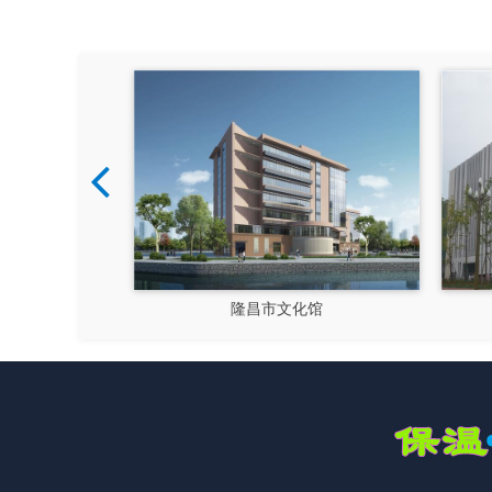
成都郫县影视硅谷
新都文汉物