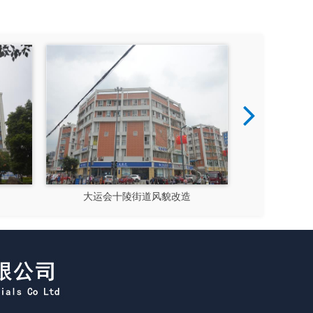
隆昌市文化馆
成都郫县影视硅谷