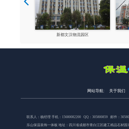
硅谷
新都文汉物流园区
网站导航:
关于我们
联系人：杨经理 手机：15680082200 QQ：305800859 邮件：305800
乐山保温装饰一体板 地址：
四川省成都市青白江区建工精品石材园1