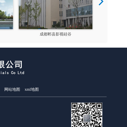
成都郫县影视硅谷
新都
网站地图
xml地图