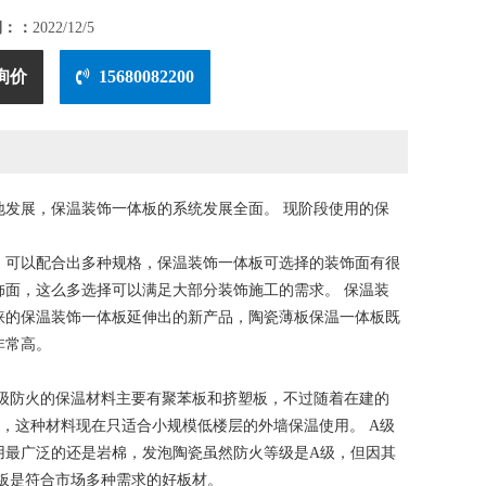
期：：
2022/12/5
询价
15680082200
发展，保温装饰一体板的系统发展全面。 现阶段使用的保
，可以配合出多种规格，保温装饰一体板可选择的装饰面有很
面，这么多选择可以满足大部分装饰施工的需求。 保温装
睐的保温装饰一体板延伸出的新产品，陶瓷薄板保温一体板既
非常高。
B级防火的保温材料主要有聚苯板和挤塑板，不过随着在建的
，这种材料现在只适合小规模低楼层的外墙保温使用。 A级
用最广泛的还是岩棉，发泡陶瓷虽然防火等级是A级，但因其
板是符合市场多种需求的好板材。